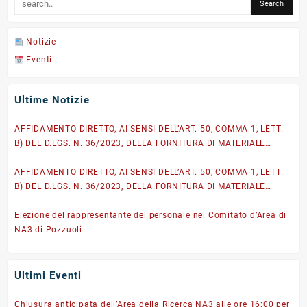
Notizie
Eventi
Ultime Notizie
AFFIDAMENTO DIRETTO, AI SENSI DELL’ART. 50, COMMA 1, LETT.
B) DEL D.LGS. N. 36/2023, DELLA FORNITURA DI MATERIALE
IGIENICO-SANITARIO DI CONSUMO A RIDOTTO IMPATTO
AMBIENTALE per il rifornimento del magazzino dell’Area
AFFIDAMENTO DIRETTO, AI SENSI DELL’ART. 50, COMMA 1, LETT.
Territoriale di ricerca NA3, nell’ambito del Progetto
B) DEL D.LGS. N. 36/2023, DELLA FORNITURA DI MATERIALE
DFM.GA001.001.001 – CIG: BB4E3140F3
IGIENICO-SANITARIO DI CONSUMO A RIDOTTO IMPATTO
AMBIENTALE per il rifornimento del magazzino dell’Area
Elezione del rappresentante del personale nel Comitato d’Area di
Territoriale di ricerca NA3, nell’ambito del Progetto
NA3 di Pozzuoli
DFM.GA001.001.001 – CIG BC562E5B73
Ultimi Eventi
Chiusura anticipata dell’Area della Ricerca NA3 alle ore 16:00 per