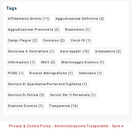
Tags
Affidamento Diretto
(11)
Aggiudicazione Definitiva
(2)
Aggiudicazione Provvisoria
(2)
Bradisismo
(1)
Campi Flegrei
(2)
Concorso
(2)
Covid-19
(1)
Decisione A Contrattare
(1)
Gare Appalti
(16)
Graduatoria
(2)
Informazioni
(1)
INGV
(2)
Monitoraggio Sismico
(1)
PCNG
(1)
Risorse Bibliografiche
(1)
Seminario
(1)
Servizio Di Guardiania/portierato/vigilanza
(1)
Servizio Di Pulizia
(3)
Servizi Per Il Personale
(1)
Stazione Sismica
(1)
Trasparenza
(16)
Privacy & Cookie Policy
-
Amministrazione Trasparente
-
Gare e