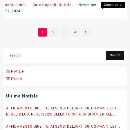
di
diretto,
adr3.admin
Gare e appalti
Notizie
November
Comments
CDZ
del
on
Off
21, 2024
esistent
servizio
Decision
presso
di
di
Locale
Verifica
contratt
Posts
1
2
…
4
UPS
impianto
per
pagination
dell’Area
di
l’affida
di
terra
diretto,
Ricerca
(BT)
del
Napoli
a
servizio
3
servizio
di
delle
CONTRO
Notizie
pal.
DI
Eventi
A,
TENUTA
P
SU
e
SERBAT
Ultime Notizie
U.
INTERR
dell’Area
AFFIDAMENTO DIRETTO, AI SENSI DELL’ART. 50, COMMA 1, LETT.
di
B) DEL D.LGS. N. 36/2023, DELLA FORNITURA DI MATERIALE
Ricerca
IGIENICO-SANITARIO DI CONSUMO A RIDOTTO IMPATTO
Napoli
3.
AMBIENTALE per il rifornimento del magazzino dell’Area
AFFIDAMENTO DIRETTO, AI SENSI DELL’ART. 50, COMMA 1, LETT.