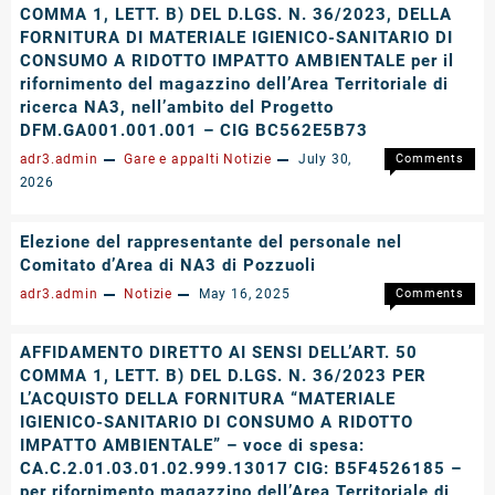
COMMA 1, LETT. B) DEL D.LGS. N. 36/2023, DELLA
SENSI
FORNITURA DI MATERIALE IGIENICO-SANITARIO DI
DELL’ART
CONSUMO A RIDOTTO IMPATTO AMBIENTALE per il
50,
rifornimento del magazzino dell’Area Territoriale di
COMMA
ricerca NA3, nell’ambito del Progetto
1,
DFM.GA001.001.001 – CIG BC562E5B73
LETT.
B)
adr3.admin
Gare e appalti
Notizie
July 30,
Comments
DEL
on
Off
2026
D.LGS.
AFFIDA
N.
DIRETTO
Elezione del rappresentante del personale nel
36/2023,
AI
DELLA
Comitato d’Area di NA3 di Pozzuoli
SENSI
FORNIT
DELL’ART
adr3.admin
Notizie
May 16, 2025
Comments
DI
50,
on
Off
MATERI
COMMA
Elezione
IGIENICO
AFFIDAMENTO DIRETTO AI SENSI DELL’ART. 50
1,
del
SANITAR
COMMA 1, LETT. B) DEL D.LGS. N. 36/2023 PER
LETT.
rapprese
DI
L’ACQUISTO DELLA FORNITURA “MATERIALE
B)
del
CONSU
IGIENICO-SANITARIO DI CONSUMO A RIDOTTO
DEL
personal
A
IMPATTO AMBIENTALE” – voce di spesa:
D.LGS.
nel
RIDOTT
CA.C.2.01.03.01.02.999.13017 CIG: B5F4526185 –
N.
Comitat
IMPATT
per rifornimento magazzino dell’Area Territoriale di
36/2023,
d’Area