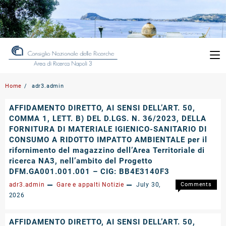
Skip
to
content
Home
adr3.admin
AFFIDAMENTO DIRETTO, AI SENSI DELL’ART. 50,
COMMA 1, LETT. B) DEL D.LGS. N. 36/2023, DELLA
FORNITURA DI MATERIALE IGIENICO-SANITARIO DI
CONSUMO A RIDOTTO IMPATTO AMBIENTALE per il
rifornimento del magazzino dell’Area Territoriale di
ricerca NA3, nell’ambito del Progetto
DFM.GA001.001.001 – CIG: BB4E3140F3
adr3.admin
Gare e appalti
Notizie
July 30,
Comments
on
Off
2026
AFFIDA
DIRETTO
AFFIDAMENTO DIRETTO, AI SENSI DELL’ART. 50,
AI