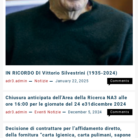
nell’amb
IGIENICO
del
SANITAR
Progetto
DI
DFM.GA0
CONSU
–
A
CIG
RIDOTT
BC562E5
IMPATT
AMBIEN
–
voce
di
IN RICORDO DI Vittorio Silvestrini (1935-2024)
spesa:
CA.C.2.0
adr3.admin
Notizie
January 22, 2025
Comments
CIG:
on
Off
B5F4526
IN
Chiusura anticipata dell’Area della Ricerca NA3 alle
–
RICORD
per
ore 16:00 per le giornate del 24 e31dicembre 2024
DI
rifornim
Vittorio
adr3.admin
Eventi
Notizie
December 5, 2024
Comments
magazzi
Silvestri
on
Off
dell’Area
(1935-
Chiusura
Decisione di contrattare per l’affidamento diretto,
Territori
2024)
anticipa
di
della fornitura “carta Igienica, carta pulimani, sapone
dell’Area