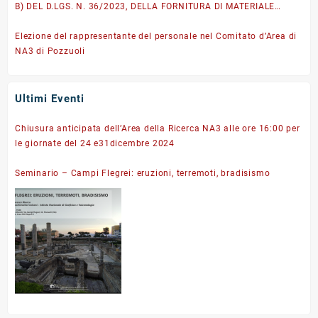
Territoriale di ricerca NA3, nell’ambito del Progetto
B) DEL D.LGS. N. 36/2023, DELLA FORNITURA DI MATERIALE
DFM.GA001.001.001 – CIG: BB4E3140F3
IGIENICO-SANITARIO DI CONSUMO A RIDOTTO IMPATTO
AMBIENTALE per il rifornimento del magazzino dell’Area
Elezione del rappresentante del personale nel Comitato d’Area di
Territoriale di ricerca NA3, nell’ambito del Progetto
NA3 di Pozzuoli
DFM.GA001.001.001 – CIG BC562E5B73
Ultimi Eventi
Chiusura anticipata dell’Area della Ricerca NA3 alle ore 16:00 per
le giornate del 24 e31dicembre 2024
Seminario – Campi Flegrei: eruzioni, terremoti, bradisismo