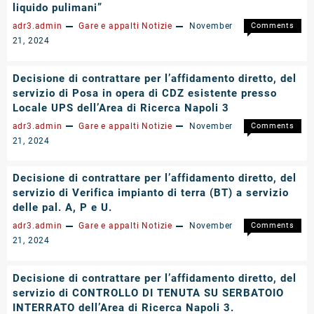
Ricerca
liquido pulimani”
della
NA3
Ricerca
adr3.admin
Gare e appalti
Notizie
November
Comments
NA3
on
Off
21, 2024
alle
Decision
ore
di
Decisione di contrattare per l’affidamento diretto, del
16:00
contratt
servizio di Posa in opera di CDZ esistente presso
per
per
Locale UPS dell’Area di Ricerca Napoli 3
le
l’affida
giornate
diretto,
adr3.admin
Gare e appalti
Notizie
November
Comments
del
della
on
Off
21, 2024
24
fornitura
Decision
e31dice
“carta
di
Decisione di contrattare per l’affidamento diretto, del
2024
Igienica,
contratt
servizio di Verifica impianto di terra (BT) a servizio
carta
per
delle pal. A, P e U.
pulimani
l’affida
sapone
diretto,
adr3.admin
Gare e appalti
Notizie
November
Comments
liquido
del
on
Off
21, 2024
pulimani
servizio
Decision
di
di
Decisione di contrattare per l’affidamento diretto, del
Posa
contratt
servizio di CONTROLLO DI TENUTA SU SERBATOIO
in
per
INTERRATO dell’Area di Ricerca Napoli 3.
opera
l’affida