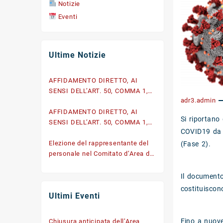
Notizie
Eventi
Ultime Notizie
AFFIDAMENTO DIRETTO, AI
SENSI DELL’ART. 50, COMMA 1,
adr3.admin
LETT. B) DEL D.LGS. N. 36/2023,
DELLA FORNITURA DI
AFFIDAMENTO DIRETTO, AI
Si riportano
MATERIALE IGIENICO-SANITARIO
SENSI DELL’ART. 50, COMMA 1,
COVID19 da a
DI CONSUMO A RIDOTTO
LETT. B) DEL D.LGS. N. 36/2023,
IMPATTO AMBIENTALE per il
DELLA FORNITURA DI
Elezione del rappresentante del
(Fase 2).
rifornimento del magazzino
MATERIALE IGIENICO-SANITARIO
personale nel Comitato d’Area di
dell’Area Territoriale di ricerca
DI CONSUMO A RIDOTTO
NA3 di Pozzuoli
NA3, nell’ambito del Progetto
IMPATTO AMBIENTALE per il
Il documento 
DFM.GA001.001.001 – CIG:
rifornimento del magazzino
costituiscon
Ultimi Eventi
BB4E3140F3
dell’Area Territoriale di ricerca
NA3, nell’ambito del Progetto
DFM.GA001.001.001 – CIG
Fino a nuove 
Chiusura anticipata dell’Area