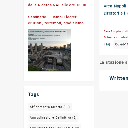
BC562E5B73
della Ricerca NA3 alle ore 16:00
Area Napoli 
per le giornate del 24
Direttori e i
e31dicembre 2024
Seminario – Campi Flegrei:
eruzioni, terremoti, bradisismo
Fase2 – piano di
Schema circolazio
Tag :
Covid-1
La stazione s
Post
navigati
Writte
Tags
Affidamento Diretto
(11)
Aggiudicazione Definitiva
(2)