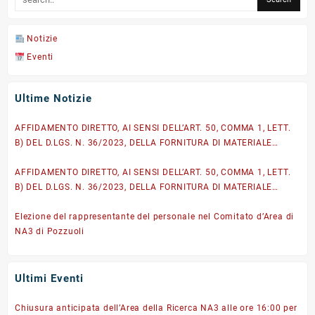
Notizie
Eventi
Ultime Notizie
AFFIDAMENTO DIRETTO, AI SENSI DELL’ART. 50, COMMA 1, LETT.
B) DEL D.LGS. N. 36/2023, DELLA FORNITURA DI MATERIALE
IGIENICO-SANITARIO DI CONSUMO A RIDOTTO IMPATTO
AMBIENTALE per il rifornimento del magazzino dell’Area
AFFIDAMENTO DIRETTO, AI SENSI DELL’ART. 50, COMMA 1, LETT.
Territoriale di ricerca NA3, nell’ambito del Progetto
B) DEL D.LGS. N. 36/2023, DELLA FORNITURA DI MATERIALE
DFM.GA001.001.001 – CIG: BB4E3140F3
IGIENICO-SANITARIO DI CONSUMO A RIDOTTO IMPATTO
AMBIENTALE per il rifornimento del magazzino dell’Area
Elezione del rappresentante del personale nel Comitato d’Area di
Territoriale di ricerca NA3, nell’ambito del Progetto
NA3 di Pozzuoli
DFM.GA001.001.001 – CIG BC562E5B73
Ultimi Eventi
Chiusura anticipata dell’Area della Ricerca NA3 alle ore 16:00 per