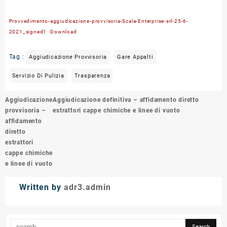
Provvedimento-aggiudicazione-provvisoria-Scala-Enterprise-srl-25-6-
2021_signed1
Download
Tag :
Aggiudicazione Provvisoria
Gare Appalti
Servizio Di Pulizia
Trasparenza
Post
Aggiudicazione
Aggiudicazione definitiva – affidamento diretto
navigation
provvisoria –
estrattori cappe chimiche e linee di vuoto
affidamento
diretto
estrattori
cappe chimiche
e linee di vuoto
Written by
adr3.admin